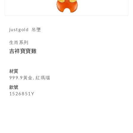
justgold
吊墜
生肖系列
吉祥寶寶雞
材質
999.9黃金, 紅瑪瑙
款號
1526851Y