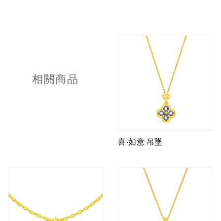
相關商品
喜‧如意 吊墜