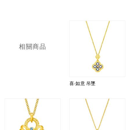
相關商品
喜‧如意 吊墜