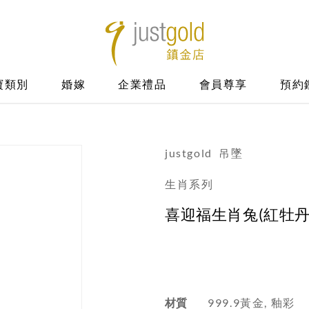
寶類別
婚嫁
企業禮品
會員尊享
預約
justgold
吊墜
生肖系列
喜迎福生肖兔(紅牡丹
材質
999.9黃金, 釉彩