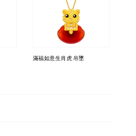
滿福如意生肖虎 吊墜