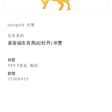
justgold
吊墜
生肖系列
喜迎福生肖馬(紅牡丹) 吊墜
材質
999.9黃金, 釉彩
款號
1530841Y