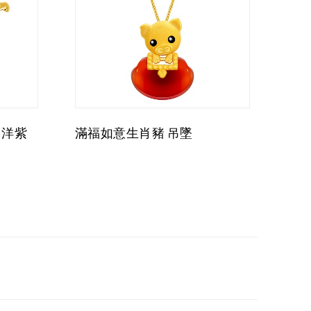
 洋紫
滿福如意生肖豬 吊墜