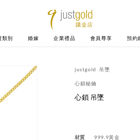
寶類別
婚嫁
企業禮品
會員尊享
預約
justgold
吊墜
心鎖秘鑰
心鎖 吊墜
材質
999.9黃金