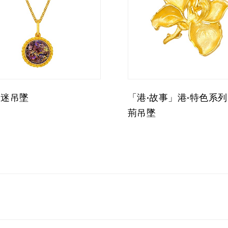
金迷吊墜
「港·故事」港·特色系列
荊吊墜